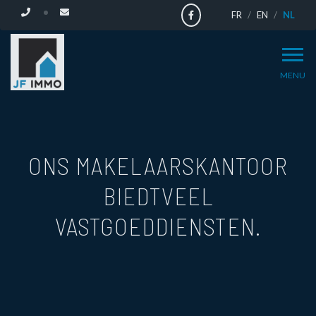
FR
EN
NL
MENU
ONTDEK
ONS
ONS MAKELAARSKANTOOR
BIEDT
VEEL
VASTGOEDDIENSTEN.
MAKELAARSKANTOOR
EN