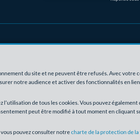
CONTACT
INFOS
0475/38 88 86
Agent immobilier 
jfg@jf-immo.be
de contrôle: Inst
ionnement du site et ne peuvent être refusés. Avec votre 
Luxembourg 16B, 1
esurer notre audience et activer des fonctionnalités en lie
au
code déontolog
RC professionnel
sez l’utilisation de tous les cookies. Vous pouvez égalemen
Trône 1, 1000 Bru
nsentement peut être modifié à tout moment en cliquant sur
les activités réal
s, vous pouvez consulter notre
charte de la protection de la
Conditions générales 