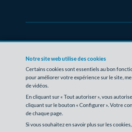
JF IMMO
Notre site web utilise des cookies
Rue Sainte-Cécile 33
5340 Gesves
Certains cookies sont essentiels au bon fonct
BE-0712.539.234
pour améliorer votre expérience sur le site, m
de vidéos.
En cliquant sur « Tout autoriser », vous autori
cliquant sur le bouton « Configurer ». Votre co
de chaque page.
Si vous souhaitez en savoir plus sur les cookie