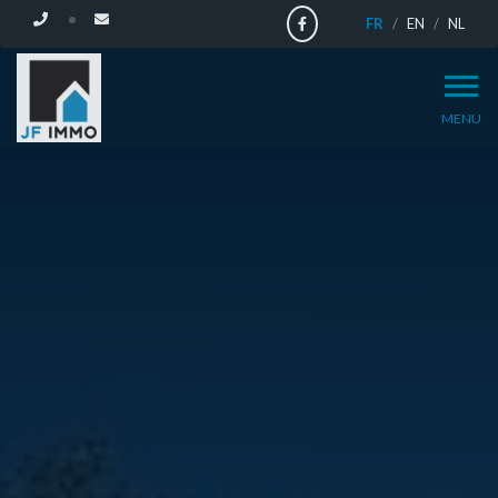
FR
EN
NL
MENU
TROUVEZ
LE
BIEN
DE
VOS